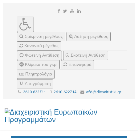
Σμίκρινση μεγέθους
Αύξηση μεγέθους
Κανονικό μέγεθος
Φωτεινή Αντίθεση
Σκοτεινή Αντίθεση
Κλίμακα του γκρί
Επαναφορά
Πληκτρολόγιο
Υπογράμμιση
2610 622711
2610 622714
efd@diaxeiristiki.gr