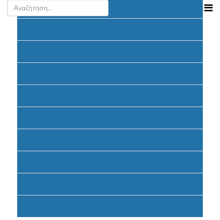
Ανακοινώσεις
Προκήρυξη
Υποβολή Προτάσεων
Αξιολόγηση
Ένταξη έργων
Υλοποίηση Προγράμματος
Έντυπα
Καταβολή Επιχορηγήσεων
Συχνές ερωτήσεις - απαντήσεις
Σηματοδότηση