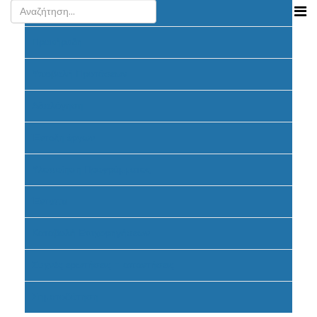
Ανακοινώσεις
Προκήρυξη
Υποβολή Προτάσεων
Αξιολόγηση
Ένταξη έργων
Υλοποίηση Προγράμματος
Έντυπα
Καταβολή Επιχορηγήσεων
Συχνές ερωτήσεις - απαντήσεις
Σηματοδότηση