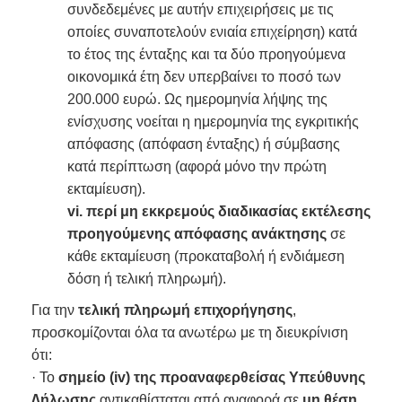
συνδεδεμένες με αυτήν επιχειρήσεις με τις
οποίες συναποτελούν ενιαία επιχείρηση) κατά
το έτος της ένταξης και τα δύο προηγούμενα
οικονομικά έτη δεν υπερβαίνει το ποσό των
200.000 ευρώ. Ως ημερομηνία λήψης της
ενίσχυσης νοείται η ημερομηνία της εγκριτικής
απόφασης (απόφαση ένταξης) ή σύμβασης
κατά περίπτωση (αφορά μόνο την πρώτη
εκταμίευση).
vi.
περί μη εκκρεμούς διαδικασίας εκτέλεσης
προηγούμενης απόφασης ανάκτησης
σε
κάθε εκταμίευση (προκαταβολή ή ενδιάμεση
δόση ή τελική πληρωμή).
Για την
τελική πληρωμή επιχορήγησης
,
προσκομίζονται όλα τα ανωτέρω με τη διευκρίνιση
ότι:
· Το
σημείο (iv) της προαναφερθείσας Υπεύθυνης
∆ήλωσης
αντικαθίσταται από αναφορά σε
μη θέση