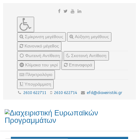
Σμίκρινση μεγέθους
Αύξηση μεγέθους
Κανονικό μέγεθος
Φωτεινή Αντίθεση
Σκοτεινή Αντίθεση
Κλίμακα του γκρί
Επαναφορά
Πληκτρολόγιο
Υπογράμμιση
2610 622711
2610 622714
efd@diaxeiristiki.gr