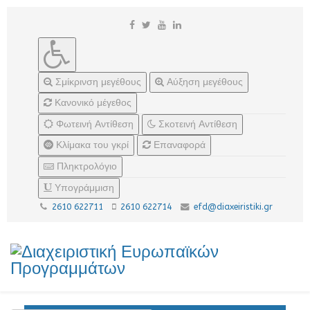
Σμίκρινση μεγέθους
Αύξηση μεγέθους
Κανονικό μέγεθος
Φωτεινή Αντίθεση
Σκοτεινή Αντίθεση
Κλίμακα του γκρί
Επαναφορά
Πληκτρολόγιο
Υπογράμμιση
2610 622711
2610 622714
efd@diaxeiristiki.gr