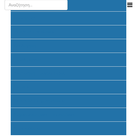
Ανακοινώσεις
Προκήρυξη
Υποβολή Προτάσεων
Αξιολόγηση
Ένταξη έργων
Υλοποίηση Προγράμματος
Έντυπα
Καταβολή Επιχορηγήσεων
Συχνές ερωτήσεις - απαντήσεις
Σηματοδότηση