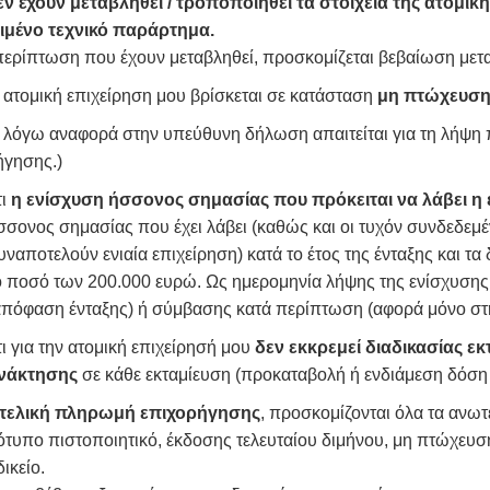
εν έχουν μεταβληθεί / τροποποιηθεί τα στοιχεία της ατομι
ιμένο τεχνικό παράρτημα.
ρίπτωση που έχουν μεταβληθεί, προσκομίζεται βεβαίωση μετα
 ατομική επιχείρηση μου βρίσκεται σε κατάσταση
μη πτώχευσης
λόγω αναφορά στην υπεύθυνη δήλωση απαιτείται για τη λήψη
ήγησης.)
τι
η ενίσχυση ήσσονος σημασίας που πρόκειται να λάβει η 
σσονος σημασίας που έχει λάβει (καθώς και οι τυχόν συνδεδεμέν
υναποτελούν ενιαία επιχείρηση) κατά το έτος της ένταξης και τ
ο ποσό των 200.000 ευρώ. Ως ημερομηνία λήψης της ενίσχυσης 
απόφαση ένταξης) ή σύμβασης κατά περίπτωση (αφορά μόνο στ
τι για την ατομική επιχείρησή μου
δεν
εκκρεμεί διαδικασίας 
νάκτησης
σε κάθε εκταμίευση (προκαταβολή ή ενδιάμεση δόση
τελική πληρωμή επιχορήγησης
, προσκομίζονται όλα τα ανωτ
ότυπο πιστοποιητικό, έκδοσης τελευταίου διμήνου, μη πτώχευ
ικείο.