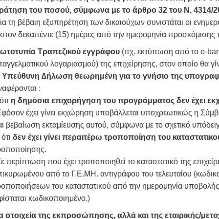
άτηση του ποσού, σύμφωνα με το άρθρο 32 του Ν. 4314/2
η βέβαιη εξυπηρέτηση των δικαιούχων συνιστάται οι ενημερότη
στον δεκαπέντε (15) ημέρες από την ημερομηνία προσκόμισης τ
ωτοτυπία Τραπεζικού εγγράφου
(πχ. εκτύπωση από το e-ban
παγγελματικού λογαριασμού) της επιχείρησης, στον οποίο θα γί
Υπεύθυνη ∆ήλωση θεωρημένη για το γνήσιο της υπογρ
ναφέρονται :
ότι
η δημόσια επιχορήγηση του προγράμματος δεν έχει εκ
Εφόσον έχει γίνει εκχώρηση υποβάλλεται υποχρεωτικώς η Σύμ
αι βεβαίωση εκταμίευσης αυτού, σύμφωνα με το σχετικό υπόδειγ
ότι
δεν έχει γίνει περαιτέρω τροποποίηση του καταστατικο
ροποποίησης.
Σε περίπτωση που έχει τροποποιηθεί το καταστατικό της επιχεί
πικυρωμένου από το Γ.Ε.ΜΗ. αντιγράφου του τελευταίου (κωδικ
ροποποιήσεων του καταστατικού από την ημερομηνία υποβολής
φίσταται κωδικοποιημένο.)
α στοιχεία της εκπροσώπησης, αλλά και της εταιρικής/μετο