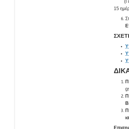
(Για τη
15 ημέ
Σ
Ε
ΣΧΕΤ
Υ
Υ
Υ
ΔΙΚ
Π
g
Π
Β
Π
ι
Επισημ