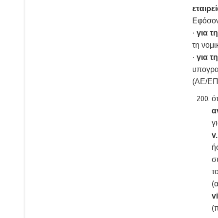
εταιρε
Εφόσον 
·
για 
τη νομ
·
για τ
υπογρα
(ΑΕ/ΕΠ
ό
α
γ
v.
ή
σ
τ
(
vi
(