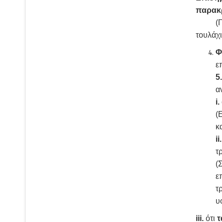
παρακρ
(Για τ
τουλάχι
Φ
ε
5.
α
i.
(
κ
ii.
τ
(
ε
τ
υ
iii.
ότι
τ