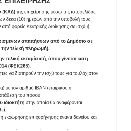
 ΕΠΙΧΕΙΡΗΣΗΣ
ν (ΚΑ∆)
της επιχείρησης μέσω της ιστοσελίδας
ίων δέκα (10) ημερών από την υποβολή τους.
ν από φορείς Κεντρικής ∆ιοίκησης σε ισχύ
ή
ρισμένων απαιτήσεων από το ∆ημόσιο σε
 την τελική πληρωμή).
ν τελική εκταμίευσή, όπου γίνεται και η
014 (ΦΕΚ265).
ες να διατηρούν την ισχύ τους για τουλάχιστον
) με τον αριθμό ΙΒΑΝ (εταιρικού ή
κατάθεση του ποσού.
υ ιδιοκτήτη
στην οποία θα αναφέρονται :
εί.
 εκχώρησης επιχορήγησης έναντι δανείου και