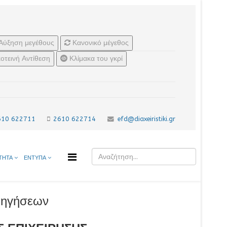
Αύξηση μεγέθους
Κανονικό μέγεθος
οτεινή Αντίθεση
Κλίμακα του γκρί
610 622711
2610 622714
efd@diaxeiristiki.gr
ΤΗΤΑ
ΕΝΤΥΠΑ
ρηγήσεων