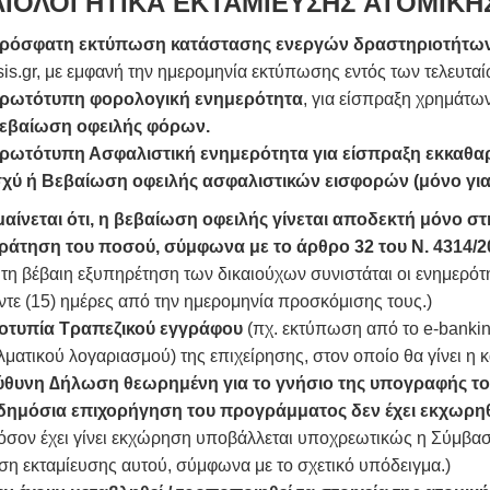
ΑΙΟΛΟΓΗΤΙΚΑ ΕΚΤΑΜΙΕΥΣΗΣ
ΑΤΟΜΙΚΗΣ
ρόσφατη εκτύπωση κατάστασης ενεργών δραστηριοτήτω
sis.gr, με εμφανή την ημερομηνία εκτύπωσης εντός των τελευτα
ρωτότυπη φορολογική ενημερότητα
, για είσπραξη χρημάτω
εβαίωση οφειλής φόρων.
ρωτότυπη Ασφαλιστική ενημερότητα για είσπραξη εκκαθα
σχύ ή Βεβαίωση οφειλής ασφαλιστικών εισφορών (μόνο για
αίνεται ότι, η βεβαίωση οφειλής γίνεται αποδεκτή μόνο στη
άτηση του ποσού, σύμφωνα με το άρθρο 32 του Ν. 4314/2
 βέβαιη εξυπηρέτηση των δικαιούχων συνιστάται οι ενημερότητ
τε (15) ημέρες από την ημερομηνία προσκόμισης τους.)
τυπία Τραπεζικού εγγράφου
(πχ. εκτύπωση από το e-banking
ματικού λογαριασμού) της επιχείρησης, στον οποίο θα γίνει η 
θυνη ∆ήλωση θεωρημένη για το γνήσιο της υπογραφής το
δημόσια επιχορήγηση του προγράμματος δεν έχει εκχωρηθ
ν έχει γίνει εκχώρηση υποβάλλεται υποχρεωτικώς η Σύμβαση
η εκταμίευσης αυτού, σύμφωνα με το σχετικό υπόδειγμα.)