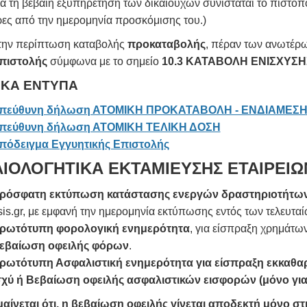
 βέβαιη εξυπηρέτηση των δικαιούχων συνιστάται το πιστοποιητ
ρες από την ημερομηνία προσκόμισης του.)
την περίπτωση καταβολής
προκαταβολής
, πέραν των ανωτέρω
πιστολής
σύμφωνα με το σημείο
10.3 ΚΑΤΑΒΟΛΗ ΕΝΙΣΧΥΣΗΣ
ΙΚΑ ΕΝΤΥΠΑ
πεύθυνη δήλωση ΑΤΟΜΙΚΗ ΠΡΟΚΑΤΑΒΟΛΗ - ΕΝΔΙΑΜΕΣ
πεύθυνη δήλωση ΑΤΟΜΙΚΗ ΤΕΛΙΚΗ ΔΟΣΗ
πόδειγμα Εγγυητικής Επιστολής
ΑΙΟΛΟΓΗΤΙΚΑ ΕΚΤΑΜΙΕΥΣΗΣ
ΕΤΑΙΡΕΙΩ
ρόσφατη εκτύπωση κατάστασης ενεργών δραστηριοτήτω
sis.gr, με εμφανή την ημερομηνία εκτύπωσης εντός των τελευτα
ρωτότυπη φορολογική ενημερότητα
, για είσπραξη χρημάτω
εβαίωση οφειλής φόρων
.
ρωτότυπη Ασφαλιστική ενημερότητα για είσπραξη εκκαθα
σχύ ή Βεβαίωση οφειλής ασφαλιστικών εισφορών (μόνο για
αίνεται ότι, η βεβαίωση οφειλής γίνεται αποδεκτή μόνο στη