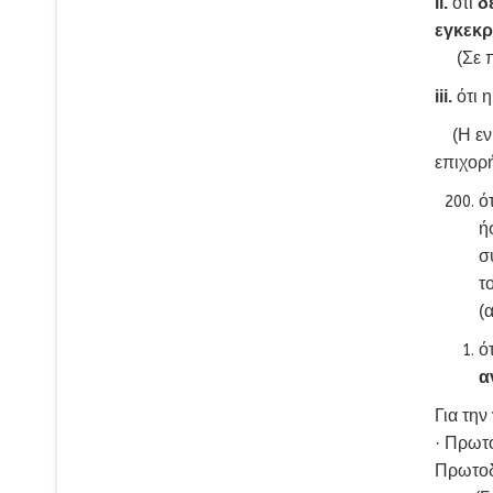
ii.
ότι
δ
εγκεκρ
(Σε πε
iii.
ότι η
(Η εν 
επιχορ
ό
ή
σ
τ
(
ό
α
Για την
· Πρωτ
Πρωτοδ