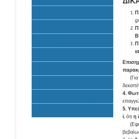
ΔΙΚ
Υποβολή Προτάσεων
Π
g
Αξιολόγηση
Π
Β
Ένταξη έργων
Π
ι
Υλοποίηση Προγράμματος
Επισημ
Έντυπα
παρακρ
(Για τη
Καταβολή Επιχορηγήσεων
δεκαπέν
4.
Φωτο
Συχνές ερωτήσεις - απαντήσεις
επαγγελ
5.
Υπεύ
Σηματοδότηση
i.
ότι
η 
(Εφόσο
βεβαίωσ