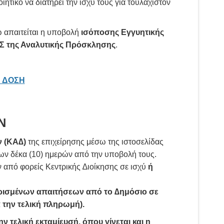
ικό να διατηρεί την ισχύ τους για τουλάχιστον
 απαιτείται η υποβολή
ισόποσης Εγγυητικής
 της Αναλυτικής Πρόσκλησης
.
Η ΔΟΣΗ
Ν
ν (ΚΑ∆)
της επιχείρησης μέσω της ιστοσελίδας
ίων δέκα (10) ημερών από την υποβολή τους.
ν από φορείς Κεντρικής ∆ιοίκησης σε ισχύ
ή
ρισμένων απαιτήσεων από το ∆ημόσιο σε
 την τελική πληρωμή).
ν τελική εκταμίευσή, όπου γίνεται και η