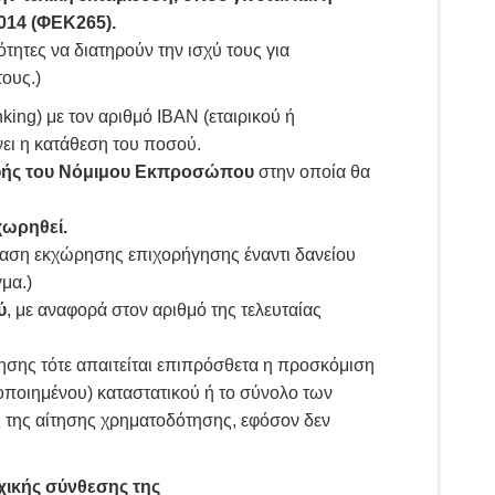
014 (ΦΕΚ265).
τες να διατηρούν την ισχύ τους για
ους.)
king) με τον αριθμό ΙΒΑΝ (εταιρικού ή
νει η κατάθεση του ποσού.
αφής του Νόμιμου Εκπροσώπου
στην οποία θα
χωρηθεί.
βαση εκχώρησης επιχορήγησης έναντι δανείου
μα.)
ύ
, με αναφορά στον αριθμό της τελευταίας
ρησης τότε απαιτείται επιπρόσθετα η προσκόμιση
οποιημένου) καταστατικού ή το σύνολο των
 της αίτησης χρηματοδότησης, εφόσον δεν
χικής σύνθεσης της