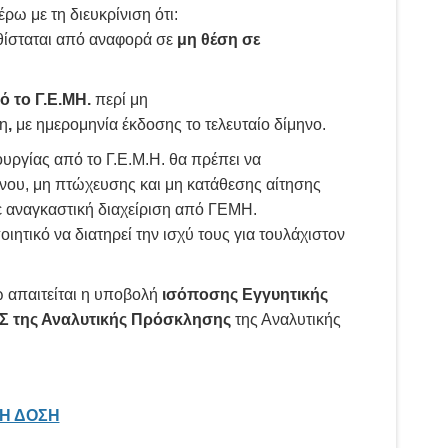
ρω με τη διευκρίνιση ότι:
θίσταται από αναφορά σε
μη θέση σε
ό το Γ.Ε.ΜΗ.
περί μη
η
,
με ημερομηνία έκδοσης το τελευταίο δίμηνο.
υργίας από το Γ.Ε.Μ.Η. θα πρέπει να
ήνου, μη πτώχευσης και μη κατάθεσης αίτησης
ε αναγκαστική διαχείριση από ΓΕΜΗ.
τικό να διατηρεί την ισχύ τους για τουλάχιστον
 απαιτείται η υποβολή
ισόποσης Εγγυητικής
 της Αναλυτικής Πρόσκλησης
της Αναλυτικής
ΣΗ ΔΟΣΗ