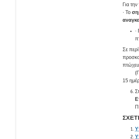
Για την
· Το
ση
αναγκα
·
π
Σε περί
προσκο
πτώχευ
(Για τη
15 ημέ
Σ
Ε
Π
ΣΧΕΤ
Υ
Υ