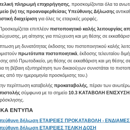
τελική πληρωμή επιχορήγησης
, προσκομίζονται όλα τα ανωτέ
μείο (iv) της προαναφερθείσας Υπεύθυνης ∆ήλωσης
αντικα
στική διαχείριση
για όλες τις εταιρικές μορφές.
 Προσκομίζεται επιπλέον
πιστοποιητικό καλής λειτουργίας απ
τώχευσης, μη αίτησης για πτώχευση και μη θέσης σε εκκαθάρισ
πτωση μη δυνατότητας έκδοσης του πιστοποιητικού καλής λειτο
μιστούν
πρωτότυπα πιστοποιητικά
, έκδοσης τελευταίου διμ
σης από Πρωτοδικείο, μη θέσης σε εκκαθάριση και μη θέσης σ
 βέβαιη εξυπηρέτηση των δικαιούχων συνιστάται το πιστοποιη
ρες από την ημερομηνία προσκόμισης του.)
την περίπτωση καταβολής
προκαταβολής
, πέραν των ανωτέρω
πιστολής
σύμφωνα με το σημείο
10.3 ΚΑΤΑΒΟΛΗ ΕΝΙΣΧΥΣΗΣ
ρόσκλησης.
ΙΚΑ ΕΝΤΥΠΑ
πεύθυνη δήλωση ΕΤΑΙΡΕΙΕΣ ΠΡΟΚΑΤΑΒΟΛΗ - ΕΝΔΙΑΜΕ
πεύθυνη δήλωση ΕΤΑΙΡΕΙΕΣ ΤΕΛΙΚΗ ΔΟΣΗ