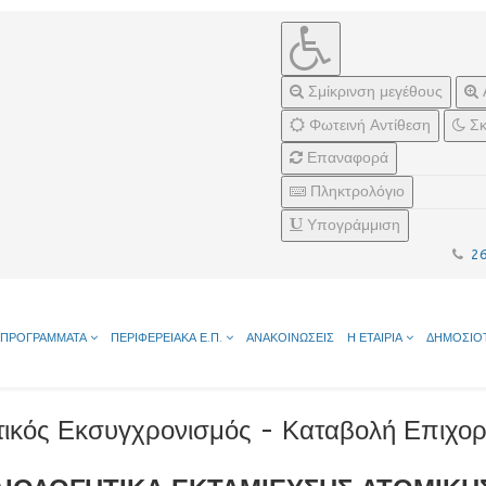
Σμίκρινση μεγέθους
Φωτεινή Αντίθεση
Σκ
Επαναφορά
Πληκτρολόγιο
Υπογράμμιση
2
ΠΡΟΓΡΑΜΜΑΤΑ
ΠΕΡΙΦΕΡΕΙΑΚΑ Ε.Π.
ΑΝΑΚΟΙΝΩΣΕΙΣ
Η ΕΤΑΙΡΙΑ
ΔΗΜΟΣΙΟ
τικός Εκσυγχρονισμός - Καταβολή Επιχο