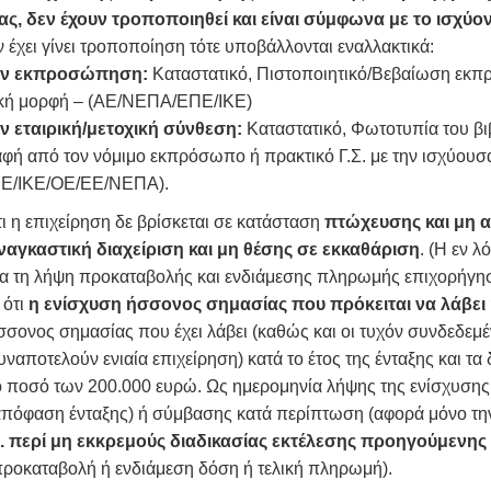
ίας, δεν έχουν τροποποιηθεί και είναι σύμφωνα με το ισχύ
έχει γίνει τροποποίηση τότε υποβάλλονται εναλλακτικά:
την εκπροσώπηση:
Καταστατικό, Πιστοποιητικό/Βεβαίωση εκπ
ική μορφή – (ΑΕ/ΝΕΠΑ/ΕΠΕ/ΙΚΕ)
ην εταιρική/μετοχική σύνθεση:
Καταστατικό, Φωτοτυπία του βιβ
φή από τον νόμιμο εκπρόσωπο ή πρακτικό Γ.Σ. με την ισχύουσα
Ε/ΙΚΕ/ΟΕ/ΕΕ/ΝΕΠΑ).
τι η επιχείρηση δε βρίσκεται σε κατάσταση
πτώχευσης και μη α
ναγκαστική διαχείριση και μη θέσης σε εκκαθάριση
. (Η εν 
ια τη λήψη προκαταβολής και ενδιάμεσης πληρωμής επιχορήγησ
ότι
η ενίσχυση ήσσονος σημασίας που πρόκειται να λάβει 
σσονος σημασίας που έχει λάβει (καθώς και οι τυχόν συνδεδεμέν
υναποτελούν ενιαία επιχείρηση) κατά το έτος της ένταξης και τ
ο ποσό των 200.000 ευρώ. Ως ημερομηνία λήψης της ενίσχυσης 
απόφαση ένταξης) ή σύμβασης κατά περίπτωση (αφορά μόνο την
.
περί μη εκκρεμούς διαδικασίας εκτέλεσης προηγούμεν
προκαταβολή ή ενδιάμεση δόση ή τελική πληρωμή).