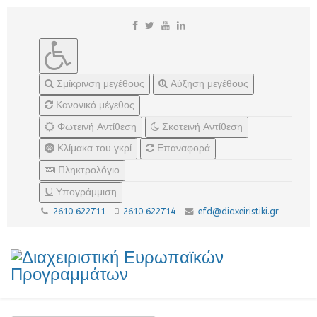
Σμίκρινση μεγέθους
Αύξηση μεγέθους
Κανονικό μέγεθος
Φωτεινή Αντίθεση
Σκοτεινή Αντίθεση
Κλίμακα του γκρί
Επαναφορά
Πληκτρολόγιο
Υπογράμμιση
2610 622711
2610 622714
efd@diaxeiristiki.gr