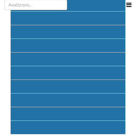
Ανακοινώσεις
Προκήρυξη
Υποβολή Προτάσεων
Αξιολόγηση
Ένταξη έργων
Υλοποίηση Προγράμματος
Έντυπα
Καταβολή Επιχορηγήσεων
Συχνές ερωτήσεις - απαντήσεις
Σηματοδότηση