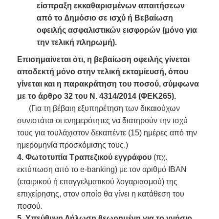
είσπραξη εκκαθαρισμένων απαιτήσεων
από το ∆ημόσιο σε ισχύ ή Βεβαίωση
οφειλής ασφαλιστικών εισφορών (μόνο για
την τελική πληρωμή).
Επισημαίνεται ότι, η βεβαίωση οφειλής γίνεται
αποδεκτή μόνο στην τελική εκταμίευσή, όπου
γίνεται και η παρακράτηση του ποσού, σύμφωνα
με το άρθρο 32 του Ν. 4314/2014 (ΦΕΚ265).
(Για τη βέβαιη εξυπηρέτηση των δικαιούχων
συνιστάται οι ενημερότητες να διατηρούν την ισχύ
τους για τουλάχιστον δεκαπέντε (15) ημέρες από την
ημερομηνία προσκόμισης τους.)
4.
Φωτοτυπία Τραπεζικού εγγράφου
(πχ.
εκτύπωση από το e-banking) με τον αριθμό ΙΒΑΝ
(εταιρικού ή επαγγελματικού λογαριασμού) της
επιχείρησης, στον οποίο θα γίνει η κατάθεση του
ποσού.
5.
Υπεύθυνη ∆ήλωση θεωρημένη για το γνήσιο