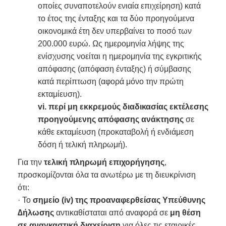
οποίες συναποτελούν ενιαία επιχείρηση) κατά
το έτος της ένταξης και τα δύο προηγούμενα
οικονομικά έτη δεν υπερβαίνει το ποσό των
200.000 ευρώ. Ως ημερομηνία λήψης της
ενίσχυσης νοείται η ημερομηνία της εγκριτικής
απόφασης (απόφαση ένταξης) ή σύμβασης
κατά περίπτωση (αφορά μόνο την πρώτη
εκταμίευση).
vi.
περί μη εκκρεμούς διαδικασίας εκτέλεσης
προηγούμενης απόφασης ανάκτησης
σε
κάθε εκταμίευση (προκαταβολή ή ενδιάμεση
δόση ή τελική πληρωμή).
Για την
τελική πληρωμή επιχορήγησης
,
προσκομίζονται όλα τα ανωτέρω με τη διευκρίνιση
ότι:
· Το
σημείο (iv) της προαναφερθείσας Υπεύθυνης
∆ήλωσης
αντικαθίσταται από αναφορά σε
μη θέση
σε αναγκαστική διαχείριση
για όλες τις εταιρικές