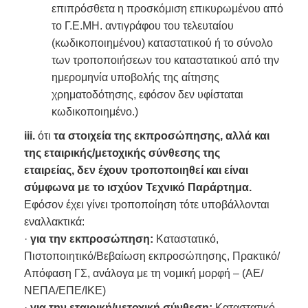
επιπρόσθετα η προσκόμιση επικυρωμένου από
το Γ.Ε.ΜΗ. αντιγράφου του τελευταίου
(κωδικοποιημένου) καταστατικού ή το σύνολο
των τροποποιήσεων του καταστατικού από την
ημερομηνία υποβολής της αίτησης
χρηματοδότησης, εφόσον δεν υφίσταται
κωδικοποιημένο.)
iii.
ότι
τα στοιχεία της εκπροσώπησης, αλλά και
της εταιρικής/μετοχικής σύνθεσης της
εταιρείας, δεν έχουν τροποποιηθεί και είναι
σύμφωνα με το ισχύον Τεχνικό Παράρτημα.
Εφόσον έχει γίνει τροποποίηση τότε υποβάλλονται
εναλλακτικά:
·
για την εκπροσώπηση:
Καταστατικό,
Πιστοποιητικό/Βεβαίωση εκπροσώπησης, Πρακτικό/
Απόφαση ΓΣ, ανάλογα με τη νομική μορφή – (ΑΕ/
ΝΕΠΑ/ΕΠΕ/ΙΚΕ)
·
για την εταιρική/μετοχική σύνθεση:
Καταστατικό,