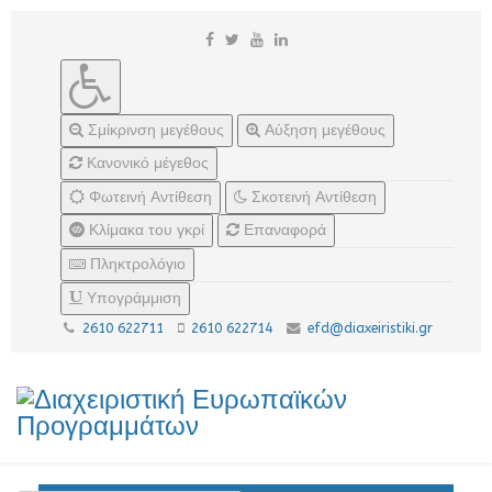
Σμίκρινση μεγέθους
Αύξηση μεγέθους
Κανονικό μέγεθος
Φωτεινή Αντίθεση
Σκοτεινή Αντίθεση
Κλίμακα του γκρί
Επαναφορά
Πληκτρολόγιο
Υπογράμμιση
2610 622711
2610 622714
efd@diaxeiristiki.gr