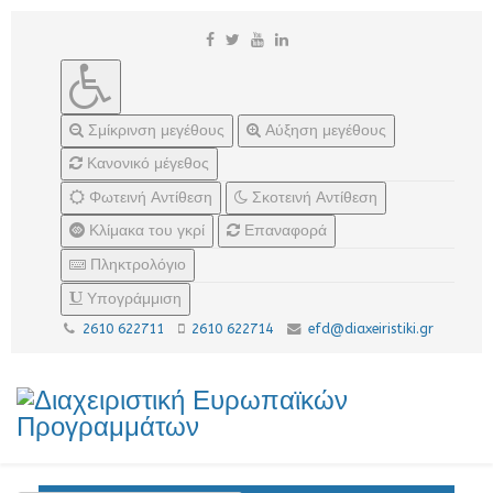
Σμίκρινση μεγέθους
Αύξηση μεγέθους
Κανονικό μέγεθος
Φωτεινή Αντίθεση
Σκοτεινή Αντίθεση
Κλίμακα του γκρί
Επαναφορά
Πληκτρολόγιο
Υπογράμμιση
2610 622711
2610 622714
efd@diaxeiristiki.gr