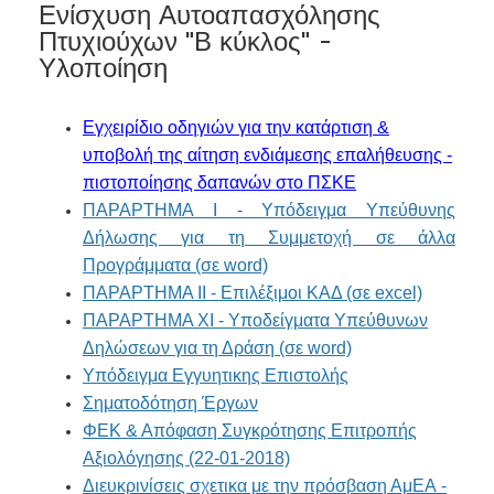
Ενίσχυση Αυτοαπασχόλησης
Πτυχιούχων "Β κύκλος" -
Υλοποίηση
Εγχειρίδιο οδηγιών για την κατάρτιση &
υποβολή της αίτηση ενδιάμεσης επαλήθευσης -
πιστοποίησης δαπανών στο ΠΣΚΕ
ΠΑΡΑΡΤΗΜΑ Ι - Υπόδειγμα Υπεύθυνης
Δήλωσης για τη Συμμετοχή σε άλλα
Προγράμματα (σε word)
ΠΑΡΑΡΤΗΜΑ ΙΙ - Επιλέξιμοι ΚΑΔ (σε excel)
ΠΑΡΑΡΤΗΜΑ ΧI - Υποδείγματα Υπεύθυνων
Δηλώσεων για τη Δράση (σε word)
Υπόδειγμα Εγγυητικης Επιστολής
Σηματοδότηση Έργων
ΦΕΚ & Απόφαση Συγκρότησης Επιτροπής
Αξιολόγησης (22-01-2018)
Διευκρινίσεις σχετικα με την πρόσβαση ΑμΕΑ -