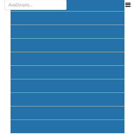
Ανακοινώσεις
Προκήρυξη
Υποβολή Προτάσεων
Αξιολόγηση
Ένταξη έργων
Υλοποίηση Προγράμματος
Έντυπα
Καταβολή Επιχορηγήσεων
Συχνές ερωτήσεις - απαντήσεις
Σηματοδότηση