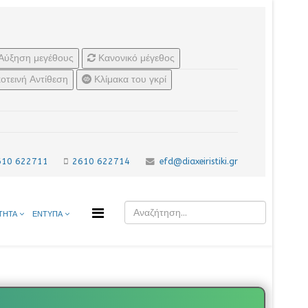
Αύξηση μεγέθους
Κανονικό μέγεθος
οτεινή Αντίθεση
Κλίμακα του γκρί
610 622711
2610 622714
efd@diaxeiristiki.gr
ΤΗΤΑ
ΕΝΤΥΠΑ