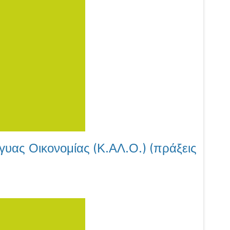
υας Οικονομίας (Κ.ΑΛ.Ο.) (πράξεις