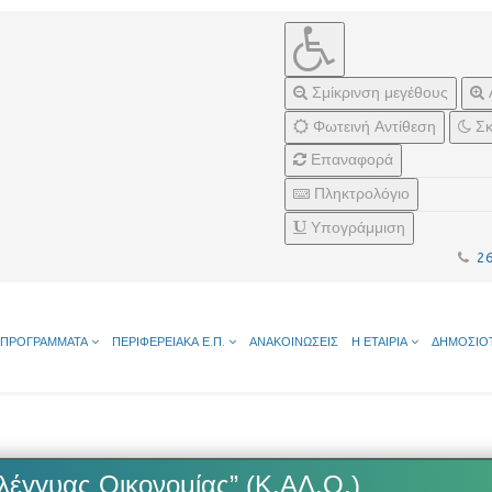
Σμίκρινση μεγέθους
Φωτεινή Αντίθεση
Σκ
Επαναφορά
Πληκτρολόγιο
Υπογράμμιση
2
ΠΡΟΓΡΑΜΜΑΤΑ
ΠΕΡΙΦΕΡΕΙΑΚΑ Ε.Π.
ΑΝΑΚΟΙΝΩΣΕΙΣ
Η ΕΤΑΙΡΙΑ
ΔΗΜΟΣΙΟ
λέγγυας Οικονομίας” (Κ.ΑΛ.Ο.)