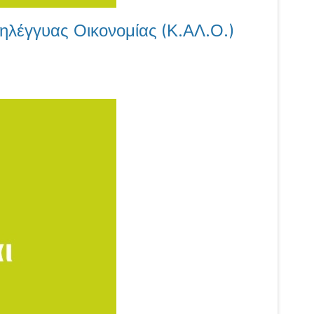
ηλέγγυας Οικονομίας (Κ.ΑΛ.Ο.)