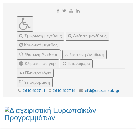
Σμίκρινση μεγέθους
Αύξηση μεγέθους
Κανονικό μέγεθος
Φωτεινή Αντίθεση
Σκοτεινή Αντίθεση
Κλίμακα του γκρί
Επαναφορά
Πληκτρολόγιο
Υπογράμμιση
2610 622711
2610 622714
efd@diaxeiristiki.gr