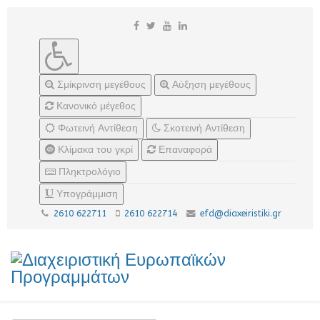
Σμίκρινση μεγέθους
Αύξηση μεγέθους
Κανονικό μέγεθος
Φωτεινή Αντίθεση
Σκοτεινή Αντίθεση
Κλίμακα του γκρί
Επαναφορά
Πληκτρολόγιο
Υπογράμμιση
2610 622711
2610 622714
efd@diaxeiristiki.gr