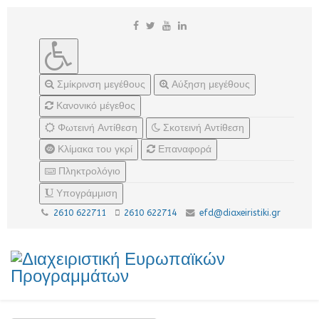
Σμίκρινση μεγέθους
Αύξηση μεγέθους
Κανονικό μέγεθος
Φωτεινή Αντίθεση
Σκοτεινή Αντίθεση
Κλίμακα του γκρί
Επαναφορά
Πληκτρολόγιο
Υπογράμμιση
2610 622711
2610 622714
efd@diaxeiristiki.gr