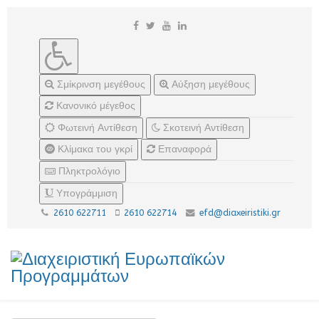
Σμίκρινση μεγέθους
Αύξηση μεγέθους
Κανονικό μέγεθος
Φωτεινή Αντίθεση
Σκοτεινή Αντίθεση
Κλίμακα του γκρί
Επαναφορά
Πληκτρολόγιο
Υπογράμμιση
2610 622711
2610 622714
efd@diaxeiristiki.gr