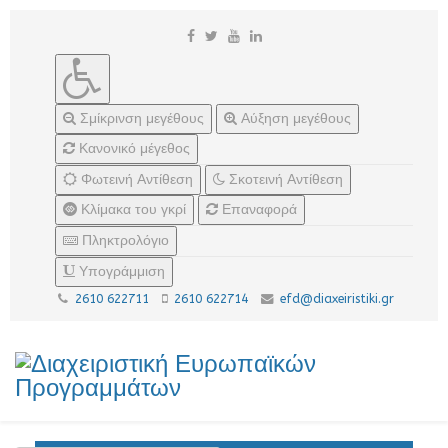
Σμίκρινση μεγέθους
Αύξηση μεγέθους
Κανονικό μέγεθος
Φωτεινή Αντίθεση
Σκοτεινή Αντίθεση
Κλίμακα του γκρί
Επαναφορά
Πληκτρολόγιο
Υπογράμμιση
2610 622711
2610 622714
efd@diaxeiristiki.gr