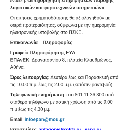
ένδειξη:
«Επιχορήγηση επιχειρήσεων παροχής
λογιστικών και φοροτεχνικών υπηρεσιών»
.
Οι αιτήσεις χρηματοδότησης θα αξιολογηθούν με
σειρά προτεραιότητας, σύμφωνα με την ημερομηνία
ηλεκτρονικής υποβολής στο ΠΣΚΕ.
Επικοινωνία – Πληροφορίες
Γραφείο Πληροφόρησης ΕΥΔ
ΕΠΑνΕΚ
: Δραγατσανίου 8, πλατεία Κλαυθμώνος,
Αθήνα.
Ώρες λειτουργίας
: Δευτέρα έως και Παρασκευή από
τις 10.00 π.μ. έως τις 2.00 μ.μ. (κατόπιν ραντεβού)
Τηλεφωνική ενημέρωση
: στο 801 11 36 300 από
σταθερό τηλέφωνο με αστική χρέωση από τις 9.00
π.μ έως τις 4.30 μ.μ.
Εmail
:
infoepan@mou.gr
Ιστοσελίδες
:
antagonistikotita.gr
,
espa.gr