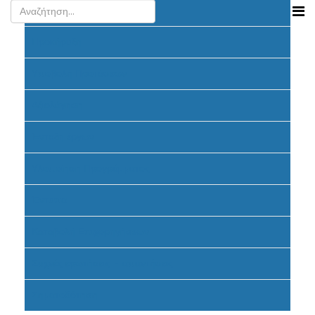
Ανακοινώσεις
Προκήρυξη
Υποβολή Προτάσεων
Αξιολόγηση
Ένταξη έργων
Υλοποίηση Προγράμματος
Έντυπα
Καταβολή Επιχορηγήσεων
Συχνές ερωτήσεις - απαντήσεις
Σηματοδότηση