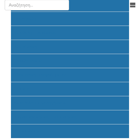
Ανακοινώσεις
Προκήρυξη
Υποβολή Προτάσεων
Αξιολόγηση
Ένταξη έργων
Υλοποίηση Προγράμματος
Έντυπα
Καταβολή Επιχορηγήσεων
Συχνές ερωτήσεις - απαντήσεις
Σηματοδότηση