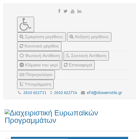
Σμίκρινση μεγέθους
Αύξηση μεγέθους
Κανονικό μέγεθος
Φωτεινή Αντίθεση
Σκοτεινή Αντίθεση
Κλίμακα του γκρί
Επαναφορά
Πληκτρολόγιο
Υπογράμμιση
2610 622711
2610 622714
efd@diaxeiristiki.gr