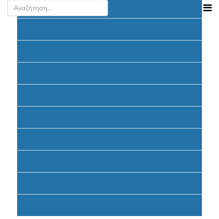
Ανακοινώσεις
Προκήρυξη
Υποβολή Προτάσεων
Ένταξη έργων
Αξιολόγηση
Υλοποίηση Προγράμματος
Έντυπα
Καταβολή Επιχορηγήσεων
Συχνές ερωτήσεις - απαντήσεις
Σηματοδότηση