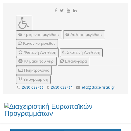
Σμίκρινση μεγέθους
Αύξηση μεγέθους
Κανονικό μέγεθος
Φωτεινή Αντίθεση
Σκοτεινή Αντίθεση
Κλίμακα του γκρί
Επαναφορά
Πληκτρολόγιο
Υπογράμμιση
2610 622711
2610 622714
efd@diaxeiristiki.gr