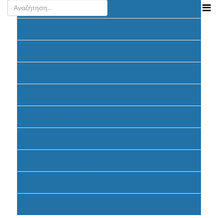
Ανακοινώσεις
Προκήρυξη
Υποβολή Προτάσεων
Ένταξη έργων
Αξιολόγηση
Υλοποίηση Προγράμματος
Έντυπα
Καταβολή Επιχορηγήσεων
Συχνές ερωτήσεις - απαντήσεις
Σηματοδότηση