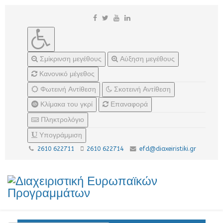
Σμίκρινση μεγέθους
Αύξηση μεγέθους
Κανονικό μέγεθος
Φωτεινή Αντίθεση
Σκοτεινή Αντίθεση
Κλίμακα του γκρί
Επαναφορά
Πληκτρολόγιο
Υπογράμμιση
2610 622711
2610 622714
efd@diaxeiristiki.gr