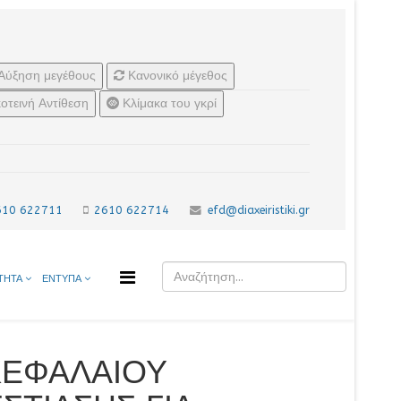
Αύξηση μεγέθους
Κανονικό μέγεθος
οτεινή Αντίθεση
Κλίμακα του γκρί
610 622711
2610 622714
efd@diaxeiristiki.gr
ΤΗΤΑ
ΕΝΤΥΠΑ
 ΚΕΦΑΛΑΙΟΥ