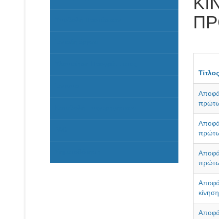
ΚΙ
ΠΡ
Υποβολή Προτάσεων
Ένταξη έργων
Υλοποίηση Προγράμματος
Τίτλο
Έντυπα
Αποφάσ
πρώτω
Καταβολή Επιχορηγήσεων
Αποφάσ
FAQ
πρώτω
Σηματοδότηση
Αποφάσ
πρώτω
Αποφά
κίνηση
Αποφά