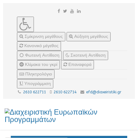
Σμίκρινση μεγέθους
Αύξηση μεγέθους
Κανονικό μέγεθος
Φωτεινή Αντίθεση
Σκοτεινή Αντίθεση
Κλίμακα του γκρί
Επαναφορά
Πληκτρολόγιο
Υπογράμμιση
2610 622711
2610 622714
efd@diaxeiristiki.gr