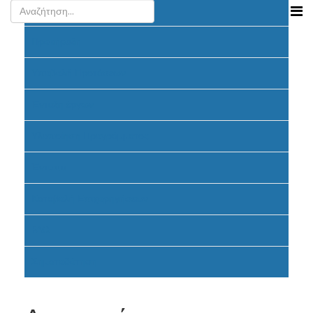
Ανακοινώσεις
Προκήρυξη
Υποβολή Προτάσεων
Ένταξη έργων
Υλοποίηση Προγράμματος
Έντυπα
Καταβολή Επιχορηγήσεων
FAQ
Σηματοδότηση