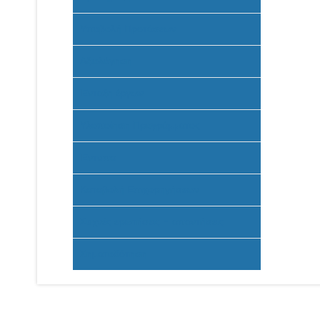
Υποβολή Προτάσεων
Αξιολόγηση
Ένταξη έργων
Υλοποίηση Προγράμματος
Έντυπα
Καταβολή Επιχορηγήσεων
Συχνές ερωτήσεις - απαντήσεις
Σηματοδότηση