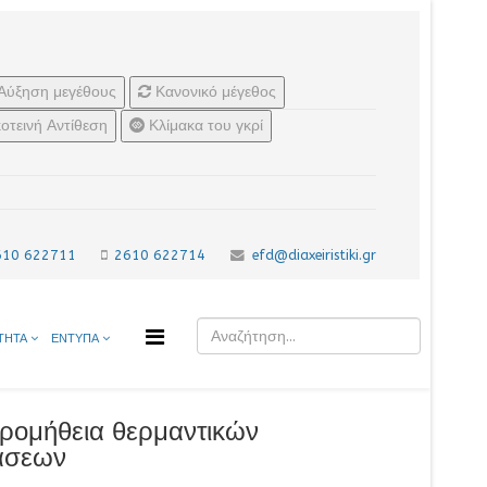
Αύξηση μεγέθους
Κανονικό μέγεθος
οτεινή Αντίθεση
Κλίμακα του γκρί
610 622711
2610 622714
efd@diaxeiristiki.gr
ΤΗΤΑ
ΕΝΤΥΠΑ
προμήθεια θερμαντικών
άσεων