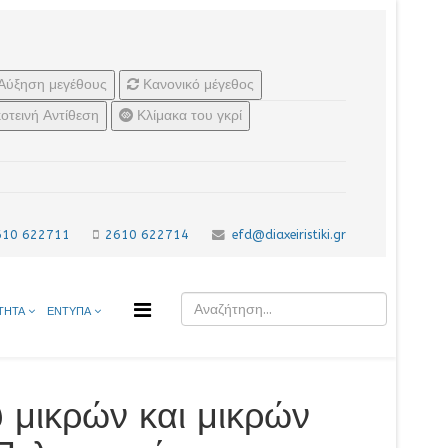
Αύξηση μεγέθους
Κανονικό μέγεθος
οτεινή Αντίθεση
Κλίμακα του γκρί
610 622711
2610 622714
efd@diaxeiristiki.gr
ΤΗΤΑ
ΕΝΤΥΠΑ
 μικρών και μικρών