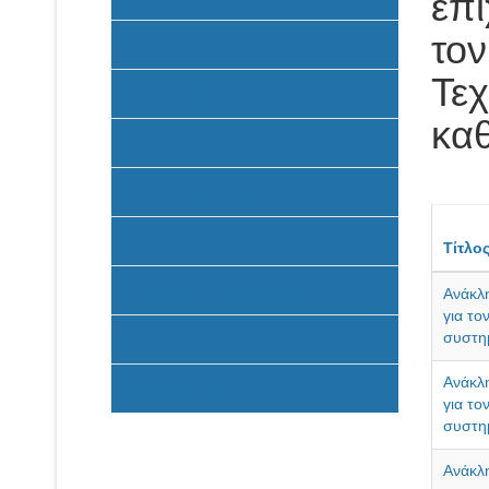
επι
τον
Υποβολή Προτάσεων
Τεχ
Αξιολόγηση
κα
Ένταξη έργων
Υλοποίηση Προγράμματος
Έντυπα
Τίτλο
Καταβολή Επιχορηγήσεων
Ανάκλη
για το
συστη
Συχνές ερωτήσεις - απαντήσεις
Ανάκλη
Σηματοδότηση
για το
συστη
Ανάκλη