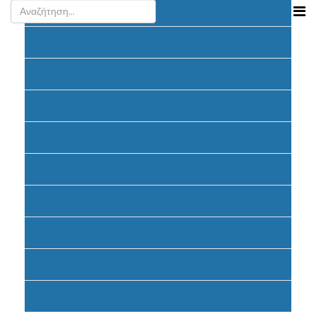
Ανακοινώσεις
Προκήρυξη
Υποβολή Προτάσεων
Αξιολόγηση
Ένταξη έργων
Υλοποίηση Προγράμματος
Έντυπα
Καταβολή Επιχορηγήσεων
Συχνές ερωτήσεις - απαντήσεις
Σηματοδότηση