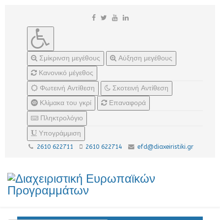
Σμίκρινση μεγέθους
Αύξηση μεγέθους
Κανονικό μέγεθος
Φωτεινή Αντίθεση
Σκοτεινή Αντίθεση
Κλίμακα του γκρί
Επαναφορά
Πληκτρολόγιο
Υπογράμμιση
2610 622711
2610 622714
efd@diaxeiristiki.gr