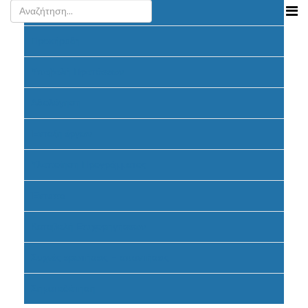
Ανακοινώσεις
Προκήρυξη
Υποβολή Προτάσεων
Αξιολόγηση
Ένταξη έργων
Υλοποίηση Προγράμματος
Έντυπα
Καταβολή Επιχορηγήσεων
Συχνές ερωτήσεις - απαντήσεις
Σηματοδότηση