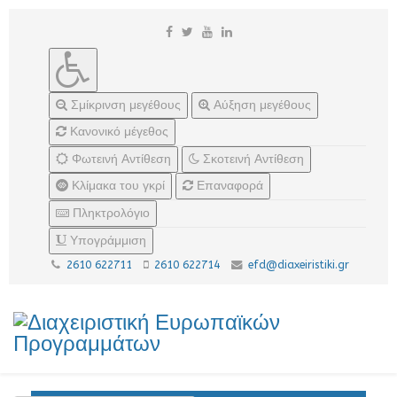
Σμίκρινση μεγέθους
Αύξηση μεγέθους
Κανονικό μέγεθος
Φωτεινή Αντίθεση
Σκοτεινή Αντίθεση
Κλίμακα του γκρί
Επαναφορά
Πληκτρολόγιο
Υπογράμμιση
2610 622711
2610 622714
efd@diaxeiristiki.gr