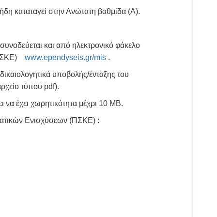
δη καταταγεί στην Ανώτατη βαθμίδα (Α).
συνοδεύεται και από ηλεκτρονικό φάκελο
(ΠΣΚΕ)
www.ependyseis.gr/mis
.
δικαιολογητικά υποβολής/ένταξης του
ρχείο τύπου pdf).
ι να έχει χωρητικότητα μέχρι 10 ΜB.
ρατικών Ενισχύσεων (ΠΣΚΕ) :