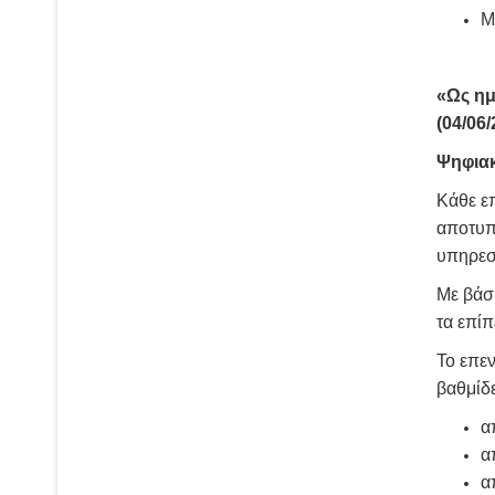
Μ
«Ως ημ
(04/06/
Ψηφιακ
Κάθε ε
αποτυπώ
υπηρεσ
Με βάση
τα επί
Το επεν
βαθμίδ
α
α
α