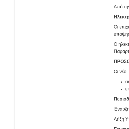
Από την
Ηλεκτ
Οι επι
υποψηφ
Ο ηλεκ
Παραρτή
ΠΡΟΣ
Οι νέο
σ
ε
Περίο
Έναρξη
Λήξη Υ