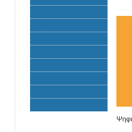
Υποβολή Προτάσεων
Αξιολόγηση
Ένταξη έργων
Υλοποίηση Προγράμματος
Έντυπα
Καταβολή Επιχορηγήσεων
Συχνές ερωτήσεις - απαντήσεις
Σηματοδότηση
Ψηφι