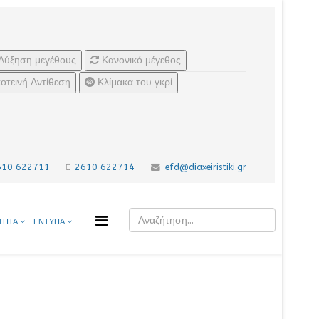
Αύξηση μεγέθους
Κανονικό μέγεθος
οτεινή Αντίθεση
Κλίμακα του γκρί
610 622711
2610 622714
efd@diaxeiristiki.gr
ΤΗΤΑ
ΕΝΤΥΠΑ