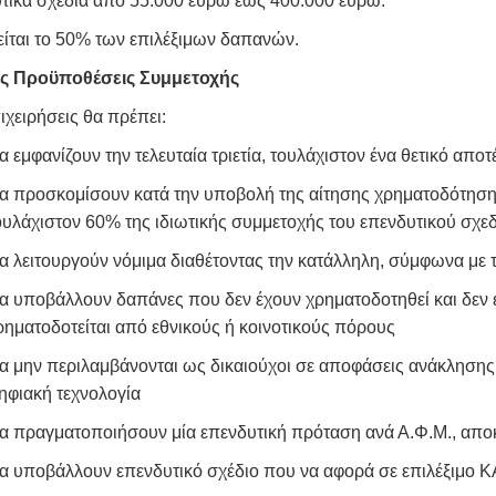
τικά σχέδια από 55.000 ευρώ έως 400.000 ευρώ.
είται το 50% των επιλέξιμων δαπανών.
ς Προϋποθέσεις Συμμετοχής
χειρήσεις θα πρέπει:
α εμφανίζουν την τελευταία τριετία, τουλάχιστον ένα θετικό α
α προσκομίσουν κατά την υποβολή της αίτησης χρηματοδότησης
ουλάχιστον 60% της ιδιωτικής συμμετοχής του επενδυτικού σχε
α λειτουργούν νόμιμα διαθέτοντας την κατάλληλη, σύμφωνα με τη
α υποβάλλουν δαπάνες που δεν έχουν χρηματοδοτηθεί και δεν 
ρηματοδοτείται από εθνικούς ή κοινοτικούς πόρους
α μην περιλαμβάνονται ως δικαιούχοι σε αποφάσεις ανάκληση
ηφιακή τεχνολογία
α πραγματοποιήσουν μία επενδυτική πρόταση ανά Α.Φ.Μ., αποκλ
α υποβάλλουν επενδυτικό σχέδιο που να αφορά σε επιλέξιμο Κ