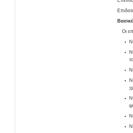
Επενδυ
Επιδοτ
Βασικέ
Οι επι
Ν
Ν
τ
Ν
Ν
χ
Ν
ψ
Ν
Ν