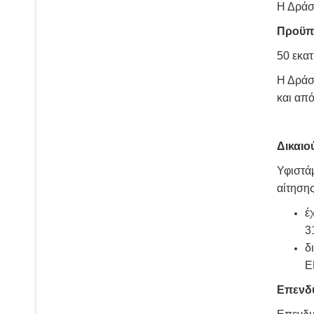
Η Δράσ
Προϋπ
50 εκατ
Η Δράσ
και από
Δικαιο
Υφιστάμ
αίτηση
έ
3
δ
E
Επενδυ