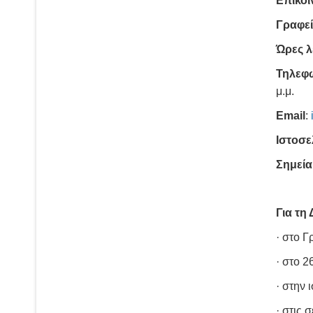
Επικοι
Γραφε
Ώρες λ
Τηλεφ
μ.μ.
Εmail
:
Ιστοσε
Σημεί
Για τη
· στο Γ
· στο 2
· στην 
· στις 