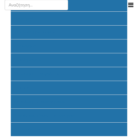
Ανακοινώσεις
Προκήρυξη
Υποβολή Προτάσεων
Αξιολόγηση
Ένταξη έργων
Υλοποίηση Προγράμματος
Έντυπα
Καταβολή Επιχορηγήσεων
Συχνές ερωτήσεις - απαντήσεις
Σηματοδότηση