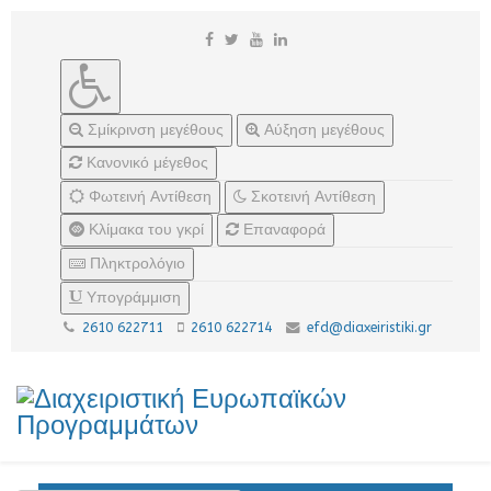
Σμίκρινση μεγέθους
Αύξηση μεγέθους
Κανονικό μέγεθος
Φωτεινή Αντίθεση
Σκοτεινή Αντίθεση
Κλίμακα του γκρί
Επαναφορά
Πληκτρολόγιο
Υπογράμμιση
2610 622711
2610 622714
efd@diaxeiristiki.gr