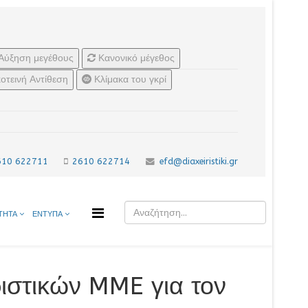
Αύξηση μεγέθους
Κανονικό μέγεθος
οτεινή Αντίθεση
Κλίμακα του γκρί
610 622711
2610 622714
efd@diaxeiristiki.gr
ΤΗΤΑ
ΕΝΤΥΠΑ
ιστικών MME για τον