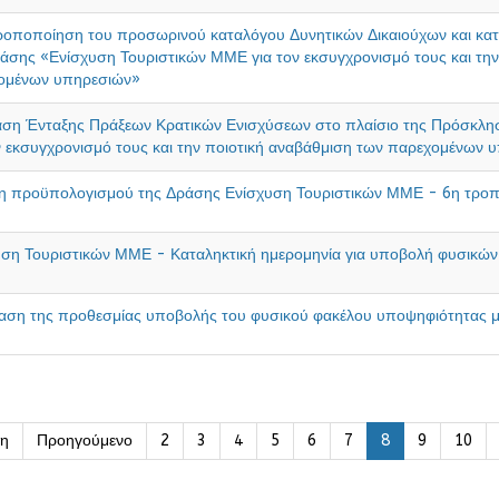
ροποποίηση του προσωρινού καταλόγου Δυνητικών Δικαιούχων και κατ
άσης «Ενίσχυση Τουριστικών ΜΜΕ για τον εκσυγχρονισμό τους και την
ομένων υπηρεσιών»
ση Ένταξης Πράξεων Κρατικών Ενισχύσεων στο πλαίσιο της Πρόσκλη
ν εκσυγχρονισμό τους και την ποιοτική αναβάθμιση των παρεχομένων 
η προϋπολογισμού της Δράσης Ενίσχυση Τουριστικών ΜΜΕ - 6η τρο
υση Τουριστικών ΜΜΕ - Καταληκτική ημερομηνία για υποβολή φυσικώ
ση της προθεσμίας υποβολής του φυσικού φακέλου υποψηφιότητας με
η
Προηγούμενο
2
3
4
5
6
7
8
9
10