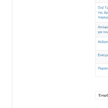
(1η) Τ
της Δρ
παρεχ
Απόφα
για το
Αύξησ
Ενίσχ
Παράτα
Έναρξ