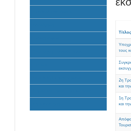
εκ
Υποβολή Προτάσεων
Αξιολόγηση
Τίτλο
Ένταξη έργων
Υποχρε
τους κ
Υλοποίηση Προγράμματος
Συγκρό
Έντυπα
εκσυγχ
Καταβολή Επιχορηγήσεων
2η Τρ
και τη
Συχνές ερωτήσεις - απαντήσεις
1η Τρ
Σηματοδότηση
και τη
Απόφα
Τουρισ