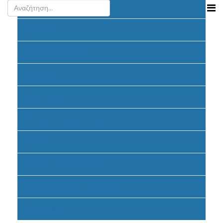
Ανακοινώσεις
Προκήρυξη
Υποβολή Προτάσεων
Αξιολόγηση
Ένταξη έργων
Υλοποίηση Προγράμματος
Έντυπα
Καταβολή Επιχορηγήσεων
Συχνές ερωτήσεις - απαντήσεις
Σηματοδότηση