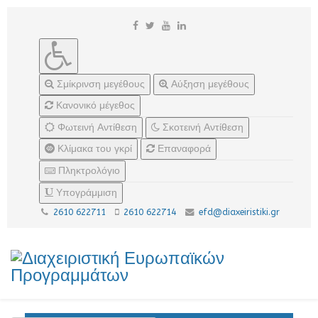
Σμίκρινση μεγέθους
Αύξηση μεγέθους
Κανονικό μέγεθος
Φωτεινή Αντίθεση
Σκοτεινή Αντίθεση
Κλίμακα του γκρί
Επαναφορά
Πληκτρολόγιο
Υπογράμμιση
2610 622711
2610 622714
efd@diaxeiristiki.gr