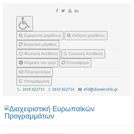
Σμίκρινση μεγέθους
Αύξηση μεγέθους
Κανονικό μέγεθος
Φωτεινή Αντίθεση
Σκοτεινή Αντίθεση
Κλίμακα του γκρί
Επαναφορά
Πληκτρολόγιο
Υπογράμμιση
2610 622711
2610 622714
efd@diaxeiristiki.gr