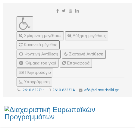
Σμίκρινση μεγέθους
Αύξηση μεγέθους
Κανονικό μέγεθος
Φωτεινή Αντίθεση
Σκοτεινή Αντίθεση
Κλίμακα του γκρί
Επαναφορά
Πληκτρολόγιο
Υπογράμμιση
2610 622711
2610 622714
efd@diaxeiristiki.gr