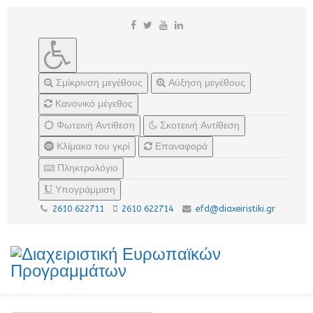
Σμίκρινση μεγέθους
Αύξηση μεγέθους
Κανονικό μέγεθος
Φωτεινή Αντίθεση
Σκοτεινή Αντίθεση
Κλίμακα του γκρί
Επαναφορά
Πληκτρολόγιο
Υπογράμμιση
2610 622711
2610 622714
efd@diaxeiristiki.gr