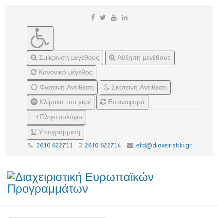
Σμίκρινση μεγέθους
Αύξηση μεγέθους
Κανονικό μέγεθος
Φωτεινή Αντίθεση
Σκοτεινή Αντίθεση
Κλίμακα του γκρί
Επαναφορά
Πληκτρολόγιο
Υπογράμμιση
2610 622711
2610 622714
efd@diaxeiristiki.gr