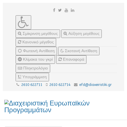
Σμίκρινση μεγέθους
Αύξηση μεγέθους
Κανονικό μέγεθος
Φωτεινή Αντίθεση
Σκοτεινή Αντίθεση
Κλίμακα του γκρί
Επαναφορά
Πληκτρολόγιο
Υπογράμμιση
2610 622711
2610 622714
efd@diaxeiristiki.gr