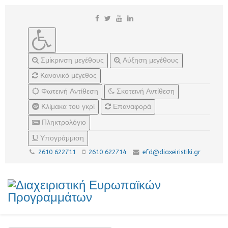
Σμίκρινση μεγέθους
Αύξηση μεγέθους
Κανονικό μέγεθος
Φωτεινή Αντίθεση
Σκοτεινή Αντίθεση
Κλίμακα του γκρί
Επαναφορά
Πληκτρολόγιο
Υπογράμμιση
2610 622711
2610 622714
efd@diaxeiristiki.gr