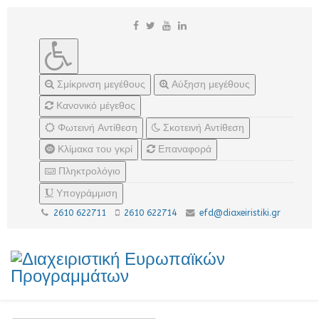
Σμίκρινση μεγέθους
Αύξηση μεγέθους
Κανονικό μέγεθος
Φωτεινή Αντίθεση
Σκοτεινή Αντίθεση
Κλίμακα του γκρί
Επαναφορά
Πληκτρολόγιο
Υπογράμμιση
2610 622711
2610 622714
efd@diaxeiristiki.gr