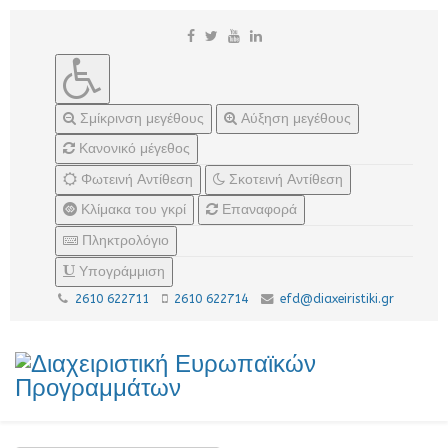
Σμίκρινση μεγέθους
Αύξηση μεγέθους
Κανονικό μέγεθος
Φωτεινή Αντίθεση
Σκοτεινή Αντίθεση
Κλίμακα του γκρί
Επαναφορά
Πληκτρολόγιο
Υπογράμμιση
2610 622711
2610 622714
efd@diaxeiristiki.gr