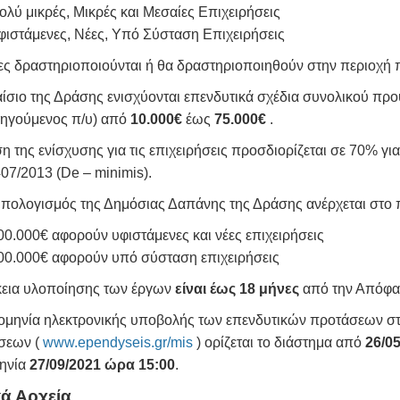
ολύ μικρές, Μικρές και Μεσαίες Επιχειρήσεις
φιστάμενες, Νέες, Υπό Σύσταση Επιχειρήσεις
ίες δραστηριοποιούνται ή θα δραστηριοποιηθούν στην περιοχή
αίσιο της Δράσης ενισχύονται επενδυτικά σχέδια συνολικού π
ρηγούμενος π/υ) από
10.000€
έως
75.000€
.
η της ενίσχυσης για τις επιχειρήσεις προσδιορίζεται σε 70% γι
07/2013 (De – minimis).
πολογισμός της Δημόσιας Δαπάνης της Δράσης ανέρχεται στο
00.000€ αφορούν υφιστάμενες και νέες επιχειρήσεις
00.000€ αφορούν υπό σύσταση επιχειρήσεις
κεια υλοποίησης των έργων
είναι έως 18 μήνες
από την Απόφα
ομηνία ηλεκτρονικής υποβολής των επενδυτικών προτάσεων σ
σεων (
www.ependyseis.gr/mis
) ορίζεται το διάστημα από
26/0
ηνία
27/09/2021 ώρα 15:00
.
κά Αρχεία