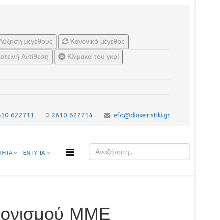
Αύξηση μεγέθους
Κανονικό μέγεθος
οτεινή Αντίθεση
Κλίμακα του γκρί
610 622711
2610 622714
efd@diaxeiristiki.gr
ΤΗΤΑ
ΕΝΤΥΠΑ
χρονισμού ΜΜΕ