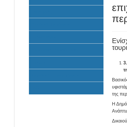
επι
Προκήρυξη
πε
Υποβολή Προτάσεων
Ένταξη έργων
Ενίσ
τουρ
Υλοποίηση Προγράμματος
Έντυπα
3
τ
Καταβολή Επιχορηγήσεων
Βασικός
υφιστά
FAQ
της πε
Η Δημό
Ανάπτυ
Δικαιού