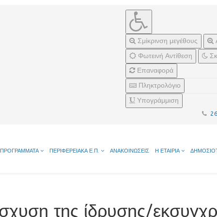
Σμίκρινση μεγέθους
Φωτεινή Αντίθεση
Σκ
Επαναφορά
Πληκτρολόγιο
Υπογράμμιση
2
ΠΡΟΓΡΑΜΜΑΤΑ
ΠΕΡΙΦΕΡΕΙΑΚΑ Ε.Π.
ΑΝΑΚΟΙΝΩΣΕΙΣ
Η ΕΤΑΙΡΙΑ
ΔΗΜΟΣΙΟ
ίσχυση της ίδρυσης/εκσυγ