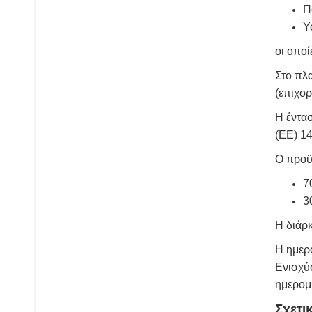
Π
Υ
oι οπο
Στο πλ
(επιχο
Η έντασ
(ΕΕ) 14
Ο προϋ
7
3
Η διάρ
Η ημερ
Ενισχύ
ημερομ
Σχετι