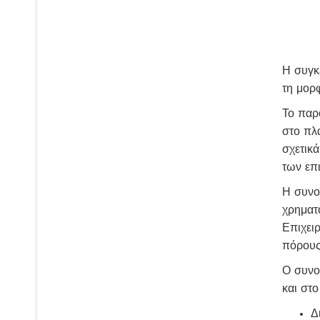
Η συγκ
τη μορ
Το παρ
στο πλ
σχετικ
των επ
Η συνο
χρηματ
Επιχει
πόρους
Ο συνο
και στ
Δ