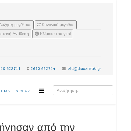
Αύξηση μεγέθους
Κανονικό μέγεθος
οτεινή Αντίθεση
Κλίμακα του γκρί
610 622711
2610 622714
efd@diaxeiristiki.gr
ΤΗΤΑ
ΕΝΤΥΠΑ
λήγησαν από την