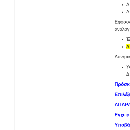
Δ
Δ
Εφόσον
αναλογι
Έ
Λ
Δυνητικ
Υ
Δ
Πρόσκλ
Επιλέξ
ΑΠΑΡΑ
Εγχειρ
Υποβά