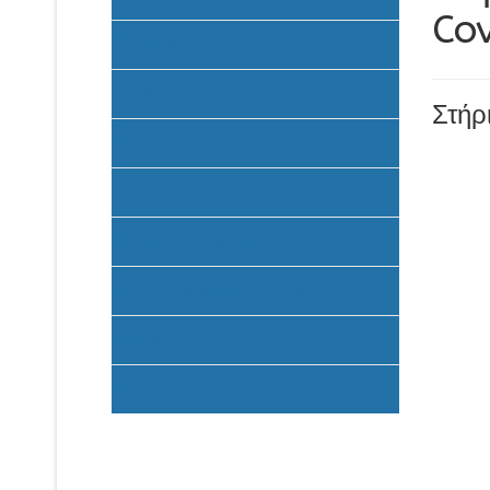
Co
Υποβολή Προτάσεων
Ένταξη έργων
Στήρ
Υλοποίηση Προγράμματος
Έντυπα
Καταβολή Επιχορηγήσεων
Συχνές ερωτήσεις - απαντήσεις
Αξιολόγηση
Σηματοδότηση