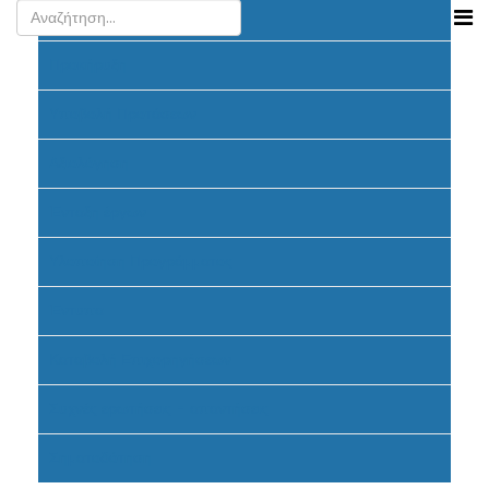
Ανακοινώσεις
Προκήρυξη
Υποβολή Προτάσεων
Αξιολόγηση
Ένταξη έργων
Υλοποίηση Προγράμματος
Έντυπα
Καταβολή Επιχορηγήσεων
Συχνές ερωτήσεις - απαντήσεις
Σηματοδότηση