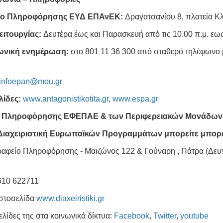
ίο Πληροφόρησης ΕΥΔ ΕΠΑνΕΚ:
Δραγατσανίου 8, πλατεία Κ
ειτουργίας:
Δευτέρα έως και Παρασκευή από τις 10.00 π.μ. εως 
ωνική ενημέρωση:
στο 801 11 36 300 από σταθερό τηλέφωνο με
infoepan@mou.gr
λίδες:
www.antagonistikotita.gr
,
www.espa.gr
α Πληροφόρησης ΕΦΕΠΑΕ & των Περιφερειακών Μονάδων
 Διαχειριστική Ευρωπαϊκών Προγραμμάτων μπορείτε μπορεί
ραφείο Πληροφόρησης - Μαιζώνος 122 & Γούναρη , Πάτρα (Δευτέ
2610 622711
ιστοσελίδα
www.diaxeiristiki.gr
σελίδες της στα κοινωνικά δίκτυα:
Facebook
,
Twitter
,
youtube