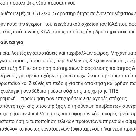
ωση πρόσληψης νέου προσωπικού.
ιαθέτουν μέχρι 31/12/2015 δραστηριότητα σε έναν τουλάχιστον 
υν κατά την έγκριση του επενδυτικού σχεδίου τον ΚΑΔ που αφο
τικός από τον/ους ΚΑΔ, στους οποίους ήδη δραστηριοποιείται 
ούνται για
τίρια, λοιπές εγκαταστάσεις και περιβάλλων χώρος, Μηχανήματ
γκαταστάσεις προστασίας περιβάλλοντος & εξοικονόμησης ενέρ
νάπτυξη & Πιστοποίηση συστημάτων διασφάλισης ποιότητας & 
νέργειες για την κατοχύρωση ευρεσιτεχνιών και την προστασία τ
υρωπαϊκό και διεθνές επίπεδο ή για την απόκτηση και χρήση πα
εχνολογική αναβάθμιση μέσω αύξησης της χρήσης ΤΠΕ
ροβολή – προώθηση των επιχειρήσεων σε αγορές στόχους
απάνες τεχνικής υποστήριξης για τη σύναψη συμβάσεων συνεργ
πιχειρήσεων Joint-Ventures, που αφορούν νέες αγορές ή νέα πρ
ιστοποίηση & τυποποίηση τελικών προϊόντων/υπηρεσιών σύμφ
ισθολογικό κόστος εργαζομένων (υφιστάμενου ή/και νέου προ