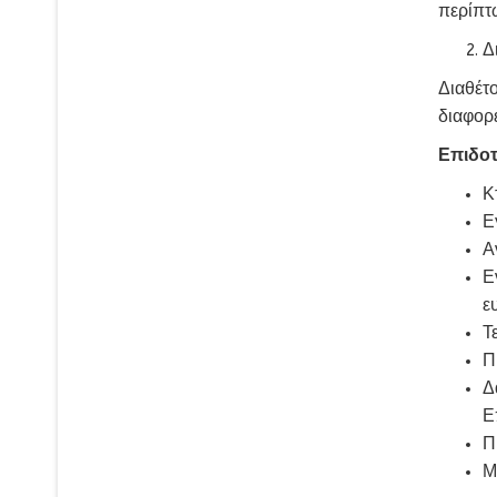
περίπτ
Δ
Διαθέτο
διαφορε
Επιδοτ
Κ
Ε
Α
Ε
ε
Τ
Π
Δ
Ε
Π
Μ