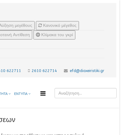
Αύξηση μεγέθους
Κανονικό μέγεθος
οτεινή Αντίθεση
Κλίμακα του γκρί
610 622711
2610 622714
efd@diaxeiristiki.gr
ΤΗΤΑ
ΕΝΤΥΠΑ
ήσεων