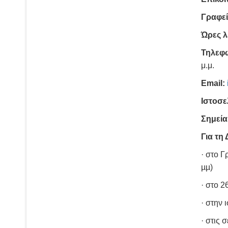
Γραφε
Ώρες λ
Τηλεφ
μ.μ.
Εmail:
Ιστοσε
Σημεί
Για τη
· στο Γ
µµ)
· στο 
· στην 
· στις 