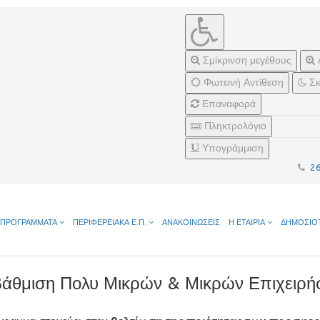
Σμίκρινση μεγέθους
Φωτεινή Αντίθεση
Σκ
Επαναφορά
Πληκτρολόγιο
Υπογράμμιση
2
ΠΡΟΓΡΑΜΜΑΤΑ
ΠΕΡΙΦΕΡΕΙΑΚΑ Ε.Π.
ΑΝΑΚΟΙΝΩΣΕΙΣ
Η ΕΤΑΙΡΙΑ
ΔΗΜΟΣΙΟ
άθμιση Πολυ Μικρών & Μικρών Επιχειρ