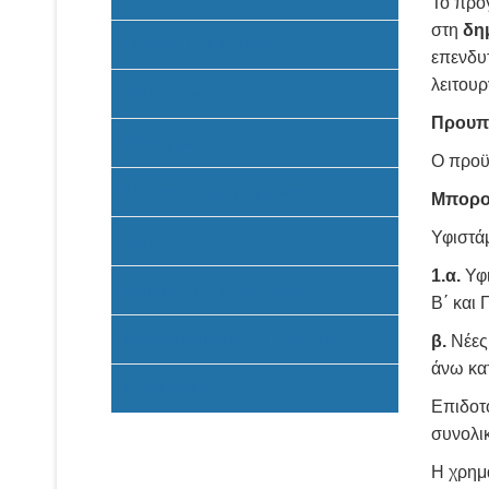
Το πρό
στη
δη
Υποβολή Προτάσεων
επενδυτ
λειτου
Ένταξη έργων
Προυπ
Αξιολόγηση
Ο προϋ
Υλοποίηση Προγράμματος
Μπορο
Υφιστά
Έντυπα
1.α.
Υφι
Καταβολή Επιχορηγήσεων
Β΄ και 
Συχνές ερωτήσεις - απαντήσεις
β.
Νέες 
άνω κατ
Σηματοδότηση
Επιδοτ
συνολι
Η χρημ