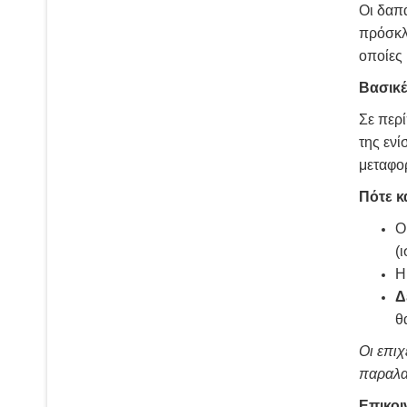
Οι δαπά
πρόσκλ
οποίες 
Βασικέ
Σε περ
της ενί
μεταφορ
Πότε κ
Ο
(
Η
Δ
θ
Οι επιχ
παραλα
Επικοι