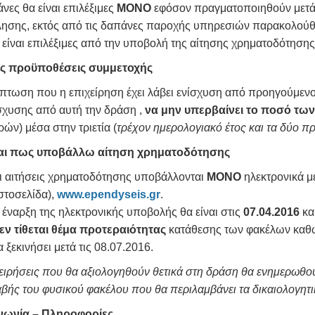
νες θα είναι επιλέξιμες
ΜΟΝΟ
εφόσον πραγματοποιηθούν μετά
ησης, εκτός από τις δαπάνες παροχής υπηρεσιών παρακολούθη
είναι επιλέξιμες από την υποβολή της αίτησης χρηματοδότησης
ς προϋποθέσεις συμμετοχής
ίπτωση που η επιχείρηση έχει λάβει ενίσχυση από προηγούμε
σχυσης από αυτή την δράση ,
να μην υπερβαίνει το ποσό τω
ών) μέσα στην τριετία (
τρέχον ημερολογιακό έτος και τα δύο π
αι πως υποβάλλω αίτηση χρηματοδότησης
ι αιτήσεις χρηματοδότησης υποβάλλονται
ΜΟΝΟ
ηλεκτρονικά μ
ιστοσελίδα),
www
.
ependyseis
.
gr
.
 έναρξη της ηλεκτρονικής υποβολής θα είναι στις
07.04.2016
κα
εν τίθεται θέμα προτεραιότητας
κατάθεσης των φακέλων καθώ
α ξεκινήσει μετά τις 08.07.2016.
ειρήσεις που θα αξιολογηθούν θετικά στη δράση θα ενημερωθού
βής του φυσικού φακέλου που θα περιλαμβάνει τα δικαιολογητι
νωνία – Πληροφορίες