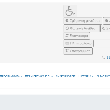
Σμίκρινση μεγέθους
Φωτεινή Αντίθεση
Σκ
Επαναφορά
Πληκτρολόγιο
Υπογράμμιση
2
ΠΡΟΓΡΑΜΜΑΤΑ
ΠΕΡΙΦΕΡΕΙΑΚΑ Ε.Π.
ΑΝΑΚΟΙΝΩΣΕΙΣ
Η ΕΤΑΙΡΙΑ
ΔΗΜΟΣΙΟ