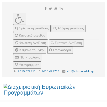
Σμίκρινση μεγέθους
Αύξηση μεγέθους
Κανονικό μέγεθος
Φωτεινή Αντίθεση
Σκοτεινή Αντίθεση
Κλίμακα του γκρί
Επαναφορά
Πληκτρολόγιο
Υπογράμμιση
2610 622711
2610 622714
efd@diaxeiristiki.gr