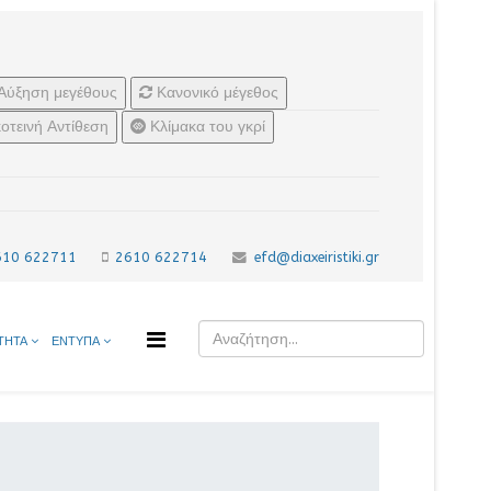
Αύξηση μεγέθους
Κανονικό μέγεθος
οτεινή Αντίθεση
Κλίμακα του γκρί
610 622711
2610 622714
efd@diaxeiristiki.gr
ΤΗΤΑ
ΕΝΤΥΠΑ