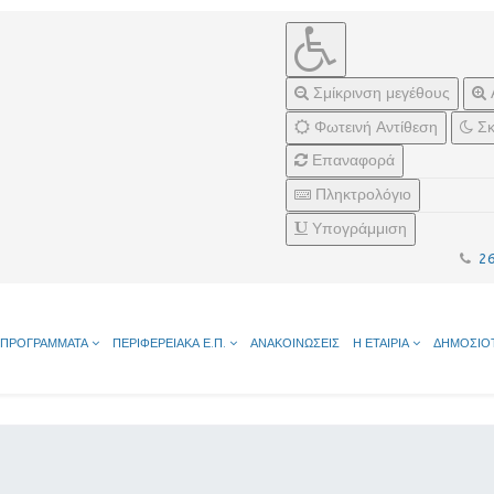
Σμίκρινση μεγέθους
Φωτεινή Αντίθεση
Σκ
Επαναφορά
Πληκτρολόγιο
Υπογράμμιση
2
ΠΡΟΓΡΑΜΜΑΤΑ
ΠΕΡΙΦΕΡΕΙΑΚΑ Ε.Π.
ΑΝΑΚΟΙΝΩΣΕΙΣ
Η ΕΤΑΙΡΙΑ
ΔΗΜΟΣΙΟ