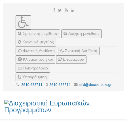
Σμίκρινση μεγέθους
Αύξηση μεγέθους
Κανονικό μέγεθος
Φωτεινή Αντίθεση
Σκοτεινή Αντίθεση
Κλίμακα του γκρί
Επαναφορά
Πληκτρολόγιο
Υπογράμμιση
2610 622711
2610 622714
efd@diaxeiristiki.gr