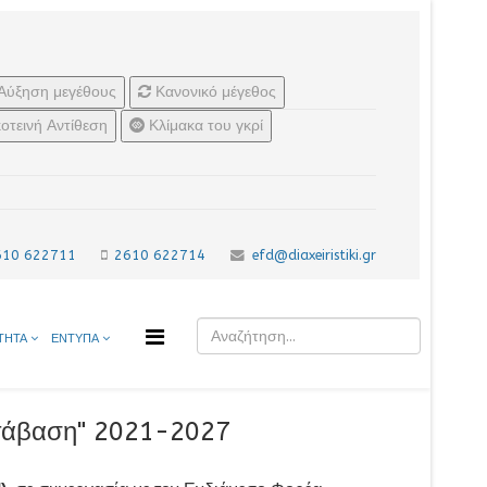
Αύξηση μεγέθους
Κανονικό μέγεθος
οτεινή Αντίθεση
Κλίμακα του γκρί
610 622711
2610 622714
efd@diaxeiristiki.gr
ΤΗΤΑ
ΕΝΤΥΠΑ
ετάβαση" 2021-2027