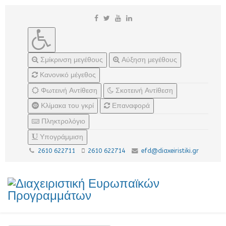
Σμίκρινση μεγέθους
Αύξηση μεγέθους
Κανονικό μέγεθος
Φωτεινή Αντίθεση
Σκοτεινή Αντίθεση
Κλίμακα του γκρί
Επαναφορά
Πληκτρολόγιο
Υπογράμμιση
2610 622711
2610 622714
efd@diaxeiristiki.gr