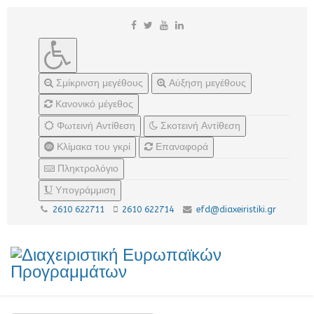
Σμίκρινση μεγέθους
Αύξηση μεγέθους
Κανονικό μέγεθος
Φωτεινή Αντίθεση
Σκοτεινή Αντίθεση
Κλίμακα του γκρί
Επαναφορά
Πληκτρολόγιο
Υπογράμμιση
2610 622711
2610 622714
efd@diaxeiristiki.gr