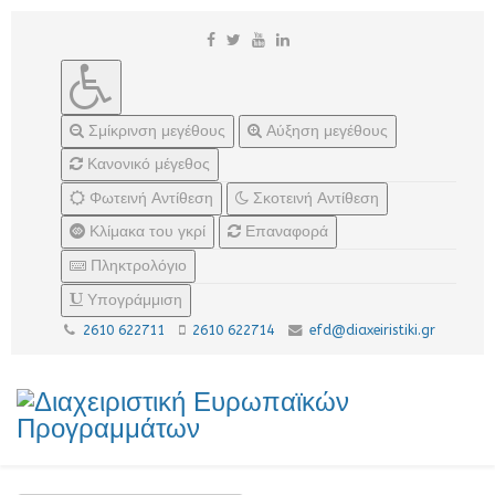
Σμίκρινση μεγέθους
Αύξηση μεγέθους
Κανονικό μέγεθος
Φωτεινή Αντίθεση
Σκοτεινή Αντίθεση
Κλίμακα του γκρί
Επαναφορά
Πληκτρολόγιο
Υπογράμμιση
2610 622711
2610 622714
efd@diaxeiristiki.gr