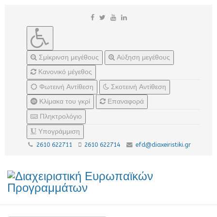
Σμίκρινση μεγέθους
Αύξηση μεγέθους
Κανονικό μέγεθος
Φωτεινή Αντίθεση
Σκοτεινή Αντίθεση
Κλίμακα του γκρί
Επαναφορά
Πληκτρολόγιο
Υπογράμμιση
2610 622711
2610 622714
efd@diaxeiristiki.gr