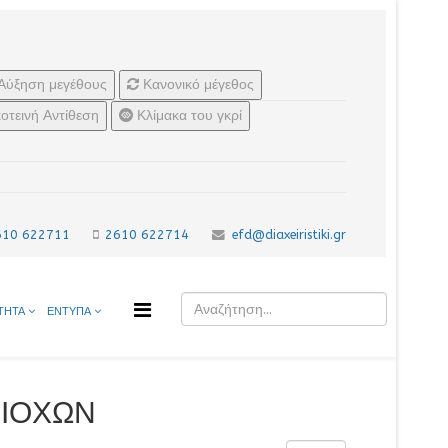
Αύξηση μεγέθους
Κανονικό μέγεθος
οτεινή Αντίθεση
Κλίμακα του γκρί
610 622711
2610 622714
efd@diaxeiristiki.gr
ΤΗΤΑ
ΕΝΤΥΠΑ
ΡΙΟΧΩΝ