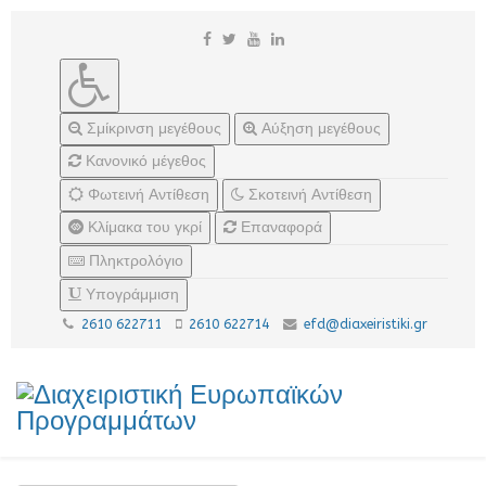
Σμίκρινση μεγέθους
Αύξηση μεγέθους
Κανονικό μέγεθος
Φωτεινή Αντίθεση
Σκοτεινή Αντίθεση
Κλίμακα του γκρί
Επαναφορά
Πληκτρολόγιο
Υπογράμμιση
2610 622711
2610 622714
efd@diaxeiristiki.gr