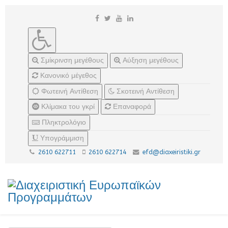
Σμίκρινση μεγέθους
Αύξηση μεγέθους
Κανονικό μέγεθος
Φωτεινή Αντίθεση
Σκοτεινή Αντίθεση
Κλίμακα του γκρί
Επαναφορά
Πληκτρολόγιο
Υπογράμμιση
2610 622711
2610 622714
efd@diaxeiristiki.gr